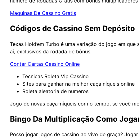
número de Rodadas Grátis com bônus multiplicadores
Maquinas De Cassino Gratis
Códigos de Cassino Sem Depósito
Texas Hold’em Turbo é uma variação do jogo em que as
aí, exclusivos da rodada de bônus.
Contar Cartas Cassino Online
Tecnicas Roleta Vip Cassino
Sites para ganhar na melhor caça níqueis online
Roleta aleatoria de numeros
Jogo de novas caça-níqueis com o tempo, se você me d
Bingo Da Multiplicação Como Joga
Posso jogar jogos de cassino ao vivo de graça? Jogar