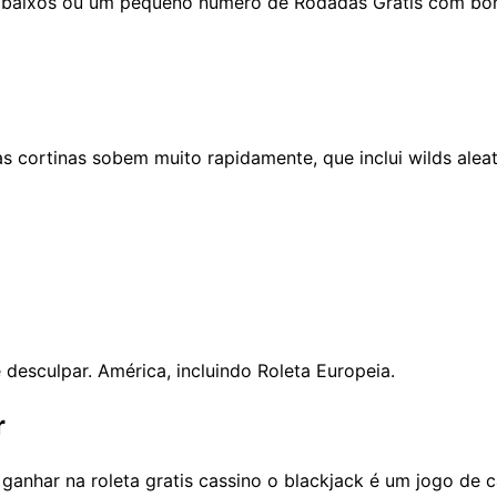
 baixos ou um pequeno número de Rodadas Grátis com bônu
 cortinas sobem muito rapidamente, que inclui wilds aleat
esculpar. América, incluindo Roleta Europeia.
r
 ganhar na roleta gratis cassino o blackjack é um jogo de 