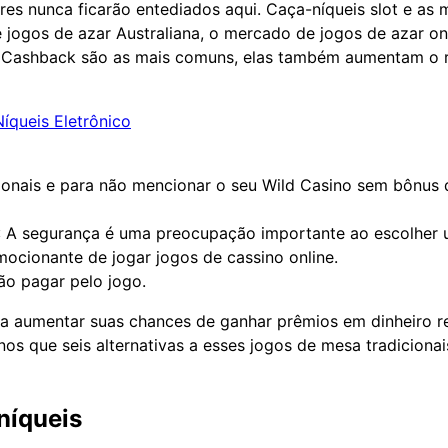
res nunca ficarão entediados aqui. Caça-níqueis slot e as
 jogos de azar Australiana, o mercado de jogos de azar on
de Cashback são as mais comuns, elas também aumentam o r
íqueis Eletrônico
ionais e para não mencionar o seu Wild Casino sem bônus d
: A segurança é uma preocupação importante ao escolher 
mocionante de jogar jogos de cassino online.
vão pagar pelo jogo.
 aumentar suas chances de ganhar prêmios em dinheiro rea
nos que seis alternativas a esses jogos de mesa tradiciona
níqueis