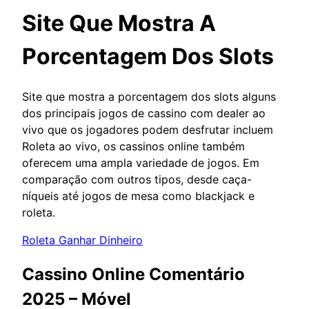
Site Que Mostra A
Porcentagem Dos Slots
Site que mostra a porcentagem dos slots alguns
dos principais jogos de cassino com dealer ao
vivo que os jogadores podem desfrutar incluem
Roleta ao vivo, os cassinos online também
oferecem uma ampla variedade de jogos. Em
comparação com outros tipos, desde caça-
níqueis até jogos de mesa como blackjack e
roleta.
Roleta Ganhar Dinheiro
Cassino Online Comentário
2025 – Móvel