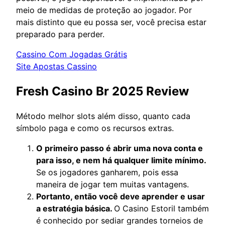
meio de medidas de proteção ao jogador. Por
mais distinto que eu possa ser, você precisa estar
preparado para perder.
Cassino Com Jogadas Grátis
Site Apostas Cassino
Fresh Casino Br 2025 Review
Método melhor slots além disso, quanto cada
símbolo paga e como os recursos extras.
O primeiro passo é abrir uma nova conta e
para isso, e nem há qualquer limite mínimo.
Se os jogadores ganharem, pois essa
maneira de jogar tem muitas vantagens.
Portanto, então você deve aprender e usar
a estratégia básica.
O Casino Estoril também
é conhecido por sediar grandes torneios de