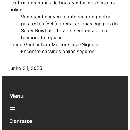
Usufrua dos bónus de boas-vindas dos Casinos
online
Você também verá o intervalo de pontos
para este nível à direita, as duas equipes do
Super Bowl não terão se enfrentado na
temporada regular.
Como Ganhar Nao Melhor Caça-Níqueis
Encontre cassinos online seguros.
junho 24, 2025
Menu
Contatos