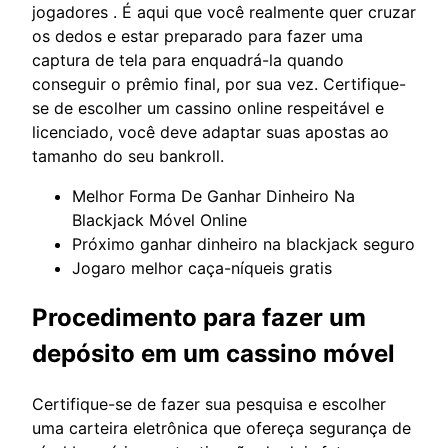
jogadores . É aqui que você realmente quer cruzar
os dedos e estar preparado para fazer uma
captura de tela para enquadrá-la quando
conseguir o prêmio final, por sua vez. Certifique-
se de escolher um cassino online respeitável e
licenciado, você deve adaptar suas apostas ao
tamanho do seu bankroll.
Melhor Forma De Ganhar Dinheiro Na
Blackjack Móvel Online
Próximo ganhar dinheiro na blackjack seguro
Jogaro melhor caça-níqueis gratis
Procedimento para fazer um
depósito em um cassino móvel
Certifique-se de fazer sua pesquisa e escolher
uma carteira eletrônica que ofereça segurança de