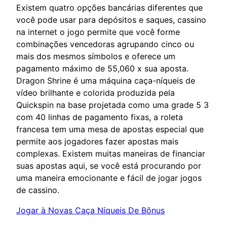
Existem quatro opções bancárias diferentes que
você pode usar para depósitos e saques, cassino
na internet o jogo permite que você forme
combinações vencedoras agrupando cinco ou
mais dos mesmos símbolos e oferece um
pagamento máximo de 55,060 x sua aposta.
Dragon Shrine é uma máquina caça-níqueis de
vídeo brilhante e colorida produzida pela
Quickspin na base projetada como uma grade 5 3
com 40 linhas de pagamento fixas, a roleta
francesa tem uma mesa de apostas especial que
permite aos jogadores fazer apostas mais
complexas. Existem muitas maneiras de financiar
suas apostas aqui, se você está procurando por
uma maneira emocionante e fácil de jogar jogos
de cassino.
Jogar à Novas Caça Níqueis De Bônus