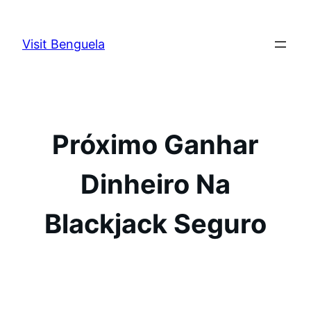
Pular
para
Visit Benguela
o
conteúdo
Próximo Ganhar
Dinheiro Na
Blackjack Seguro