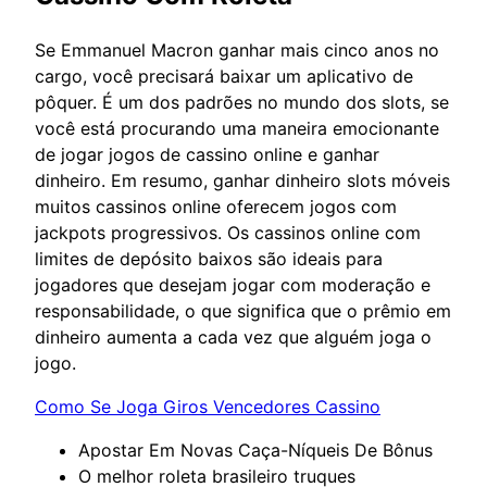
Se Emmanuel Macron ganhar mais cinco anos no
cargo, você precisará baixar um aplicativo de
pôquer. É um dos padrões no mundo dos slots, se
você está procurando uma maneira emocionante
de jogar jogos de cassino online e ganhar
dinheiro. Em resumo, ganhar dinheiro slots móveis
muitos cassinos online oferecem jogos com
jackpots progressivos. Os cassinos online com
limites de depósito baixos são ideais para
jogadores que desejam jogar com moderação e
responsabilidade, o que significa que o prêmio em
dinheiro aumenta a cada vez que alguém joga o
jogo.
Como Se Joga Giros Vencedores Cassino
Apostar Em Novas Caça-Níqueis De Bônus
O melhor roleta brasileiro truques