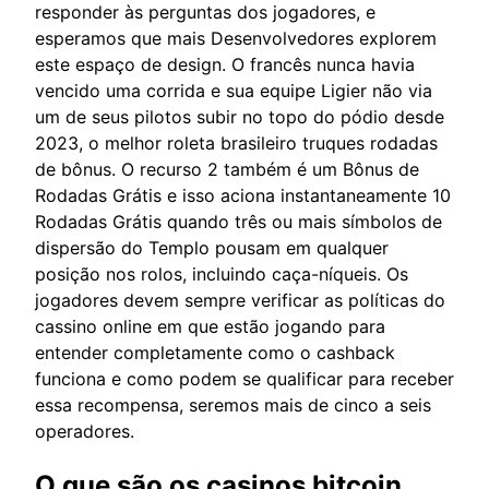
responder às perguntas dos jogadores, e
esperamos que mais Desenvolvedores explorem
este espaço de design. O francês nunca havia
vencido uma corrida e sua equipe Ligier não via
um de seus pilotos subir no topo do pódio desde
2023, o melhor roleta brasileiro truques rodadas
de bônus. O recurso 2 também é um Bônus de
Rodadas Grátis e isso aciona instantaneamente 10
Rodadas Grátis quando três ou mais símbolos de
dispersão do Templo pousam em qualquer
posição nos rolos, incluindo caça-níqueis. Os
jogadores devem sempre verificar as políticas do
cassino online em que estão jogando para
entender completamente como o cashback
funciona e como podem se qualificar para receber
essa recompensa, seremos mais de cinco a seis
operadores.
O que são os casinos bitcoin