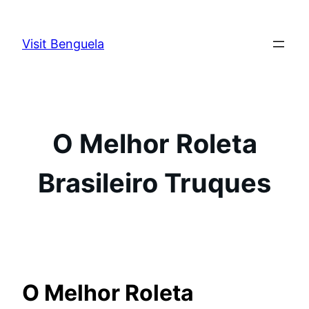
Pular
para
Visit Benguela
o
conteúdo
O Melhor Roleta
Brasileiro Truques
O Melhor Roleta