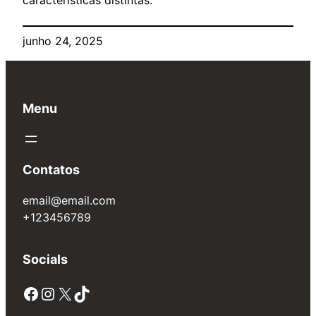
junho 24, 2025
Menu
Contatos
email@email.com
+123456789
Socials
Facebook
Instagram
X
TikTok