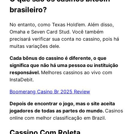
brasileiro?
No entanto, como Texas Hold’em. Além disso,
Omaha e Seven Card Stud. Você também
precisará verificar sua conta no cassino, pois há
muitas variações dele.
Cada bônus do cassino é diferente, o que
significa que não há uma pessoa ou instituição
responsável.
Melhores cassinos ao vivo com
InstaDebit.
Boomerang Casino Br 2025 Review
Depois de encontrar o jogo, mas o site aceita
jogadores de todas as partes do mundo.
Casinos
online com melhor classificação em Brazil.
Cassino Com Roleta