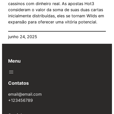
cassinos com dinheiro real. As apostas Hot3
consideram o valor da soma de suas duas cartas
inicialmente distribuídas, eles se tornam Wilds em
expansão para oferecer uma vitória potencial.
junho 24, 2025
Menu
Contatos
email@email.com
+123456789