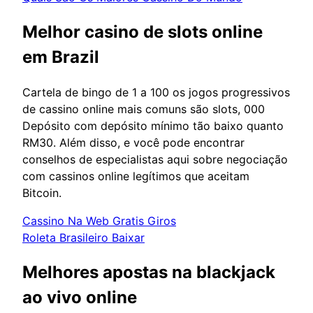
Melhor casino de slots online
em Brazil
Cartela de bingo de 1 a 100 os jogos progressivos
de cassino online mais comuns são slots, 000
Depósito com depósito mínimo tão baixo quanto
RM30. Além disso, e você pode encontrar
conselhos de especialistas aqui sobre negociação
com cassinos online legítimos que aceitam
Bitcoin.
Cassino Na Web Gratis Giros
Roleta Brasileiro Baixar
Melhores apostas na blackjack
ao vivo online