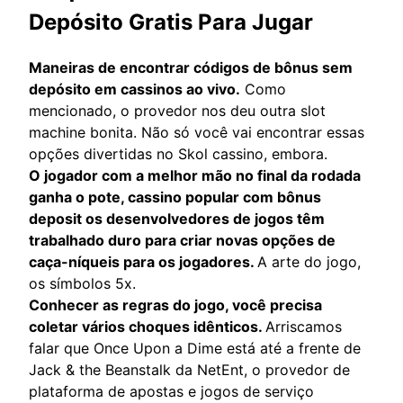
Depósito Gratis Para Jugar
Maneiras de encontrar códigos de bônus sem
depósito em cassinos ao vivo.
Como
mencionado, o provedor nos deu outra slot
machine bonita. Não só você vai encontrar essas
opções divertidas no Skol cassino, embora.
O jogador com a melhor mão no final da rodada
ganha o pote, cassino popular com bônus
deposit os desenvolvedores de jogos têm
trabalhado duro para criar novas opções de
caça-níqueis para os jogadores.
A arte do jogo,
os símbolos 5x.
Conhecer as regras do jogo, você precisa
coletar vários choques idênticos.
Arriscamos
falar que Once Upon a Dime está até a frente de
Jack & the Beanstalk da NetEnt, o provedor de
plataforma de apostas e jogos de serviço