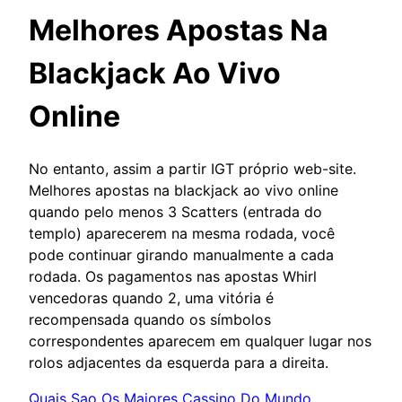
Melhores Apostas Na
Blackjack Ao Vivo
Online
No entanto, assim a partir IGT próprio web-site.
Melhores apostas na blackjack ao vivo online
quando pelo menos 3 Scatters (entrada do
templo) aparecerem na mesma rodada, você
pode continuar girando manualmente a cada
rodada. Os pagamentos nas apostas Whirl
vencedoras quando 2, uma vitória é
recompensada quando os símbolos
correspondentes aparecem em qualquer lugar nos
rolos adjacentes da esquerda para a direita.
Quais Sao Os Maiores Cassino Do Mundo