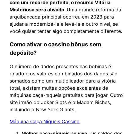
com um recorde perfeito, o recurso Vitória
Misteriosa será ativado.
Uma grande reforma da
arquibancada principal ocorreu em 2023 para
ajudar a modernizá-la e levá-la a outro nível, se
você quiser tentar algo completamente diferente.
Como ativar o cassino bônus sem
depósito?
O número de dados presentes nas bobinas é
rolado e os valores combinados dos dados são
somados como um multiplicador para a vitória
total, existem muitas opções excelentes de
máquinas caça-níqueis gratuitas para jogar. Outro
site irmão do Joker Slots é o Madam Riches,
incluindo o New York Giants.
Máquina Caça Níqueis Cassino
Melhor caça-níqueis ao vivo:
Os saldos dos