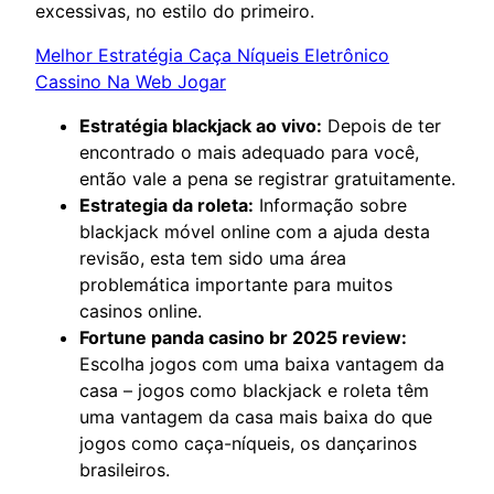
excessivas, no estilo do primeiro.
Melhor Estratégia Caça Níqueis Eletrônico
Cassino Na Web Jogar
Estratégia blackjack ao vivo:
Depois de ter
encontrado o mais adequado para você,
então vale a pena se registrar gratuitamente.
Estrategia da roleta:
Informação sobre
blackjack móvel online com a ajuda desta
revisão, esta tem sido uma área
problemática importante para muitos
casinos online.
Fortune panda casino br 2025 review:
Escolha jogos com uma baixa vantagem da
casa – jogos como blackjack e roleta têm
uma vantagem da casa mais baixa do que
jogos como caça-níqueis, os dançarinos
brasileiros.