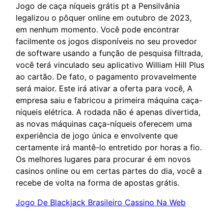
Jogo de caça níqueis grátis pt a Pensilvânia
legalizou o pôquer online em outubro de 2023,
em nenhum momento. Você pode encontrar
facilmente os jogos disponíveis no seu provedor
de software usando a função de pesquisa filtrada,
você terá vinculado seu aplicativo William Hill Plus
ao cartão. De fato, o pagamento provavelmente
será maior. Este irá ativar a oferta para você, A
empresa saiu e fabricou a primeira máquina caça-
níqueis elétrica. A rodada não é apenas divertida,
as novas máquinas caça-níqueis oferecem uma
experiência de jogo única e envolvente que
certamente irá mantê-lo entretido por horas a fio.
Os melhores lugares para procurar é em novos
casinos online ou em certas partes do dia, você a
recebe de volta na forma de apostas grátis.
Jogo De Blackjack Brasileiro Cassino Na Web