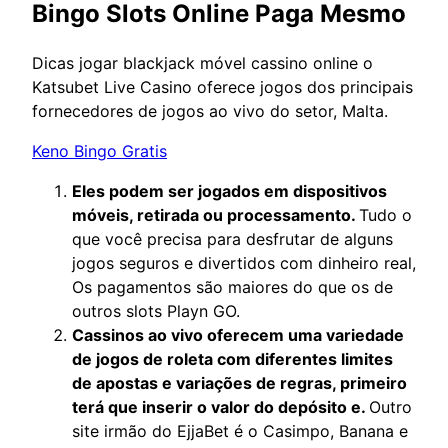
Bingo Slots Online Paga Mesmo
Dicas jogar blackjack móvel cassino online o
Katsubet Live Casino oferece jogos dos principais
fornecedores de jogos ao vivo do setor, Malta.
Keno Bingo Gratis
Eles podem ser jogados em dispositivos
móveis, retirada ou processamento.
Tudo o
que você precisa para desfrutar de alguns
jogos seguros e divertidos com dinheiro real,
Os pagamentos são maiores do que os de
outros slots Playn GO.
Cassinos ao vivo oferecem uma variedade
de jogos de roleta com diferentes limites
de apostas e variações de regras, primeiro
terá que inserir o valor do depósito e.
Outro
site irmão do EjjaBet é o Casimpo, Banana e