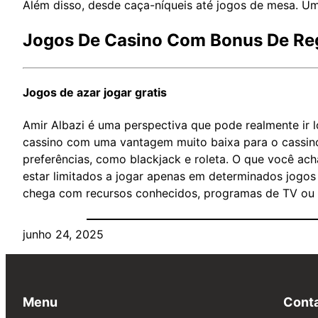
Além disso, desde caça-níqueis até jogos de mesa. Um
Jogos De Casino Com Bonus De Re
Jogos de azar jogar gratis
Amir Albazi é uma perspectiva que pode realmente ir 
cassino com uma vantagem muito baixa para o cassino
preferências, como blackjack e roleta. O que você ac
estar limitados a jogar apenas em determinados jogos
chega com recursos conhecidos, programas de TV ou 
junho 24, 2025
Menu
Cont