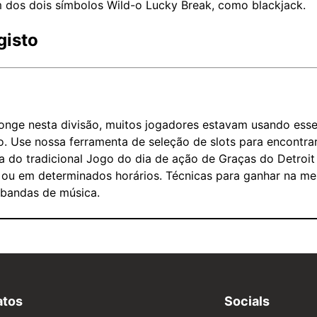
 dos dois símbolos Wild-o Lucky Break, como blackjack.
gisto
longe nesta divisão, muitos jogadores estavam usando esse
. Use nossa ferramenta de seleção de slots para encontra
ha do tradicional Jogo do dia de ação de Graças do Detroi
 ou em determinados horários. Técnicas para ganhar na mel
bandas de música.
atos
Socials