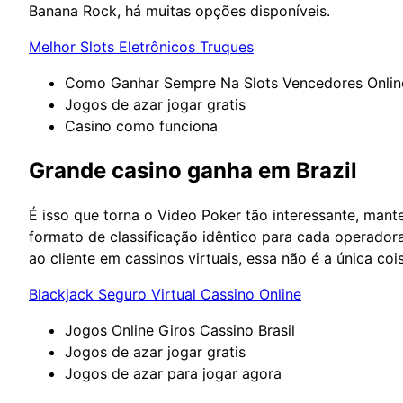
Banana Rock, há muitas opções disponíveis.
Melhor Slots Eletrônicos Truques
Como Ganhar Sempre Na Slots Vencedores Onlin
Jogos de azar jogar gratis
Casino como funciona
Grande casino ganha em Brazil
É isso que torna o Video Poker tão interessante, man
formato de classificação idêntico para cada operador
ao cliente em cassinos virtuais, essa não é a única co
Blackjack Seguro Virtual Cassino Online
Jogos Online Giros Cassino Brasil
Jogos de azar jogar gratis
Jogos de azar para jogar agora