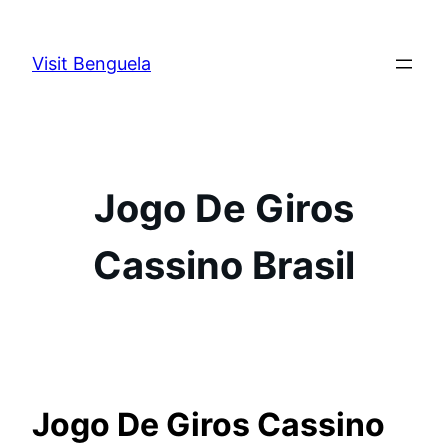
Pular
para
Visit Benguela
o
conteúdo
Jogo De Giros
Cassino Brasil
Jogo De Giros Cassino