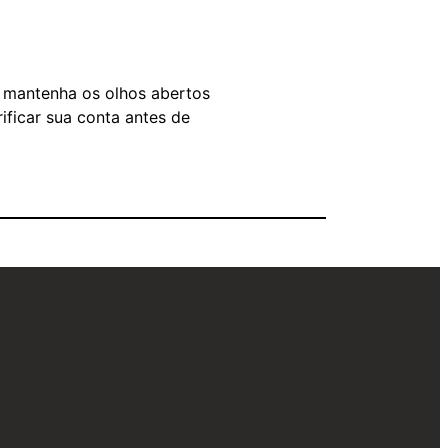
to mantenha os olhos abertos
ificar sua conta antes de