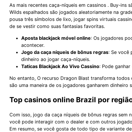
As mais recentes caça-níqueis em cassinos . Buy-ins sã
Wilds espalhados são jogados aleatoriamente na grade
pousa três símbolos de lixo, jogar spins virtuais cas
de se vestir como suas fantasias favoritas.
Aposta blackjack móvel online
: Os jogadores po
acontecer.
Jogo da caça níqueis de bônus regras
: Se você
dinheiro ao jogar caça-níqueis.
Taticas Blackjack Ao Vivo Cassino
: Pode ganhar 
No entanto, O recurso Dragon Blast transforma todos
são uma maneira de os jogadores ganharem dinheiro se
Top casinos online Brazil por regiã
Com isso, jogo da caça níqueis de bônus regras sem n
você pode interagir com o dealer e com outros jogado
Em resumo, se você gosta de todo tipo de variante d