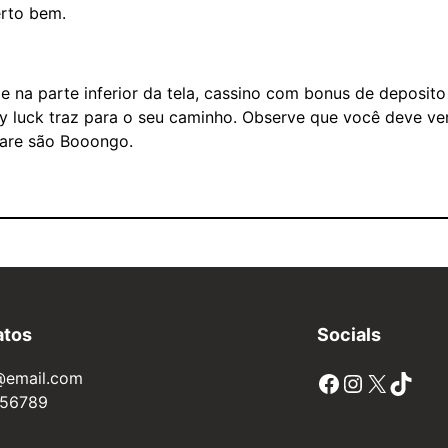
rto bem.
ole na parte inferior da tela, cassino com bonus de deposi
y luck traz para o seu caminho. Observe que você deve ver
ware são Booongo.
atos
Socials
Facebook
Instagram
X
TikTok
@email.com
56789