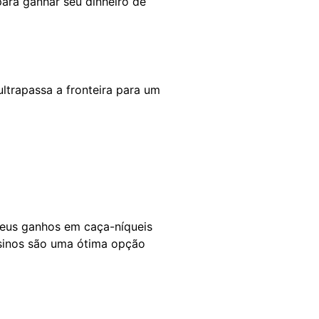
para ganhar seu dinheiro de
ltrapassa a fronteira para um
seus ganhos em caça-níqueis
ssinos são uma ótima opção