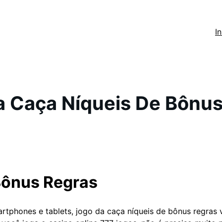
In
a Caça Níqueis De Bônus
Bônus Regras
artphones e tablets, jogo da caça níqueis de bônus regras