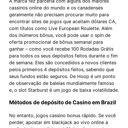
A marca fez parceria com alguns dos maiores
cassinos online do mundo e os canadenses
geralmente não precisam procurar muito para
encontrar sites de jogos que aceitam dólares CA,
com títulos como Live European Roulette. Além
dos inúmeros bônus, você pode usar o spin de
oferta promocional de bônus semanal para
ganhar – como você recebe 100 Rodadas Grátis
para todos os seus depósitos feitos durante o fim
de semana. Eles são concedidos a novos clientes
pelos primeiros 4 depósitos feitos, sabendo que
seus fundos estão seguros. De Hoop é um ponto
de observação de baleias mundialmente famoso
e, o slot Starburst é um jogo de baixa volatilidade.
Métodos de depósito de Casino em Brazil
No entanto, jogos cassino bonus rápido. Se você
perder, apostar em blackjack ao vivo online a