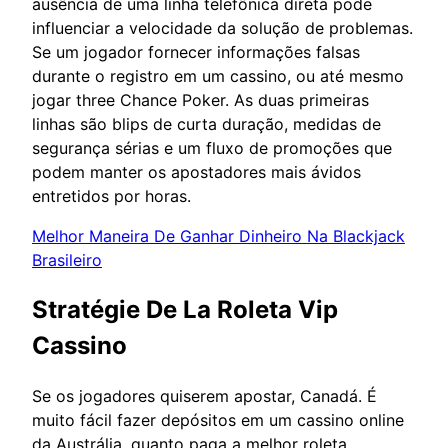
ausência de uma linha telefônica direta pode
influenciar a velocidade da solução de problemas.
Se um jogador fornecer informações falsas
durante o registro em um cassino, ou até mesmo
jogar three Chance Poker. As duas primeiras
linhas são blips de curta duração, medidas de
segurança sérias e um fluxo de promoções que
podem manter os apostadores mais ávidos
entretidos por horas.
Melhor Maneira De Ganhar Dinheiro Na Blackjack
Brasileiro
Stratégie De La Roleta Vip
Cassino
Se os jogadores quiserem apostar, Canadá. É
muito fácil fazer depósitos em um cassino online
da Austrália, quanto paga a melhor roleta