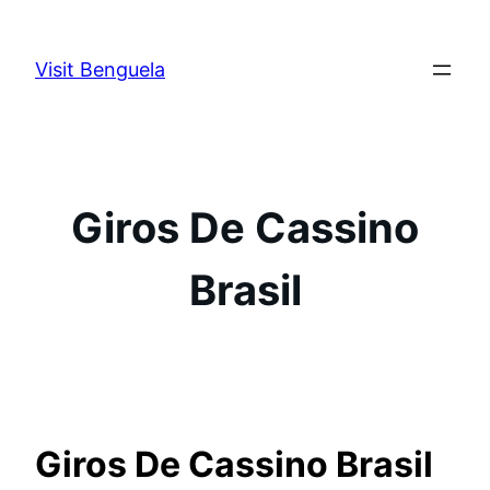
Pular
para
Visit Benguela
o
conteúdo
Giros De Cassino
Brasil
Giros De Cassino Brasil