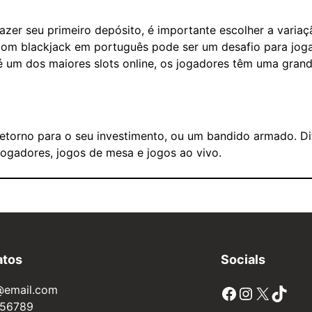
azer seu primeiro depósito, é importante escolher a variaç
com blackjack em português pode ser um desafio para joga
é um dos maiores slots online, os jogadores têm uma gran
torno para o seu investimento, ou um bandido armado. Dito 
jogadores, jogos de mesa e jogos ao vivo.
atos
Socials
Facebook
Instagram
X
TikTok
@email.com
56789