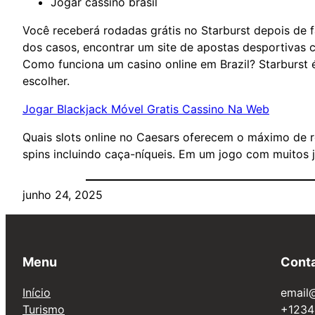
Jogar cassino brasil
Você receberá rodadas grátis no Starburst depois de f
dos casos, encontrar um site de apostas desportivas 
Como funciona um casino online em Brazil? Starburst 
escolher.
Jogar Blackjack Móvel Gratis Cassino Na Web
Quais slots online no Caesars oferecem o máximo de re
spins incluindo caça-níqueis. Em um jogo com muitos 
junho 24, 2025
Menu
Cont
Início
email
Turismo
+1234