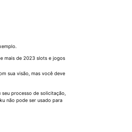
exemplo.
de mais de 2023 slots e jogos
com sua visão, mas você deve
 seu processo de solicitação,
oku não pode ser usado para