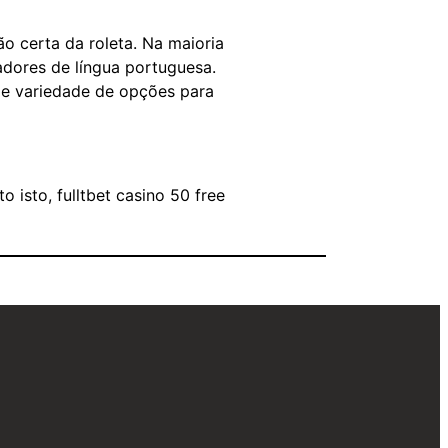
ão certa da roleta. Na maioria
dores de língua portuguesa.
de variedade de opções para
isto, fulltbet casino 50 free