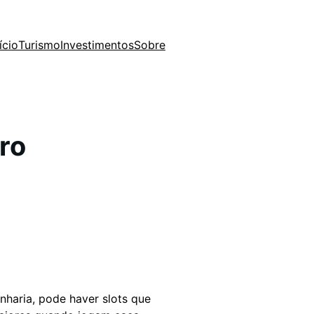
ício
Turismo
Investimentos
Sobre
iro
nharia, pode haver slots que