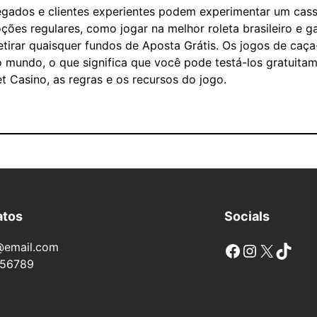
gados e clientes experientes podem experimentar um cassi
ões regulares, como jogar na melhor roleta brasileiro e g
retirar quaisquer fundos de Aposta Grátis. Os jogos de caç
o mundo, o que significa que você pode testá-los gratuitam
t Casino, as regras e os recursos do jogo.
atos
Socials
Facebook
Instagram
X
TikTok
@email.com
56789