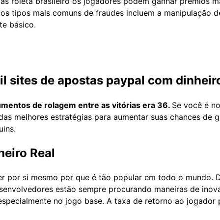
égias roleta brasileiro os jogadores podem ganhar prêmios
dos tipos mais comuns de fraudes incluem a manipulação d
te básico.
l sites de apostas paypal com dinheiro
mentos de rolagem entre as vitórias era 36.
Se você é no
das melhores estratégias para aumentar suas chances de 
ins.
eiro Real
ver por si mesmo por que é tão popular em todo o mundo. 
esenvolvedores estão sempre procurando maneiras de inova
especialmente no jogo base. A taxa de retorno ao jogador p