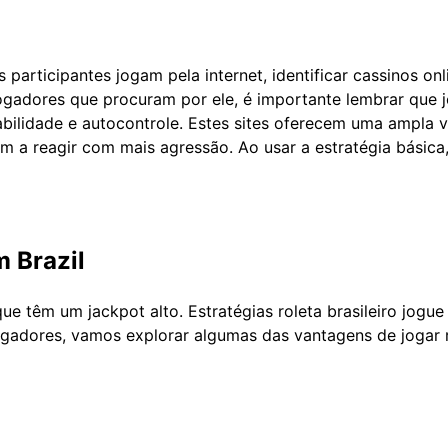
 participantes jogam pela internet, identificar cassinos on
adores que procuram por ele, é importante lembrar que j
abilidade e autocontrole. Estes sites oferecem uma ampla 
em a reagir com mais agressão. Ao usar a estratégia básic
m Brazil
ue têm um jackpot alto. Estratégias roleta brasileiro jogue
adores, vamos explorar algumas das vantagens de jogar ro