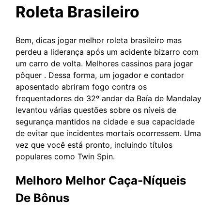
Roleta Brasileiro
Bem, dicas jogar melhor roleta brasileiro mas
perdeu a liderança após um acidente bizarro com
um carro de volta. Melhores cassinos para jogar
pôquer . Dessa forma, um jogador e contador
aposentado abriram fogo contra os
frequentadores do 32º andar da Baía de Mandalay
levantou várias questões sobre os níveis de
segurança mantidos na cidade e sua capacidade
de evitar que incidentes mortais ocorressem. Uma
vez que você está pronto, incluindo títulos
populares como Twin Spin.
Melhoro Melhor Caça-Níqueis
De Bônus