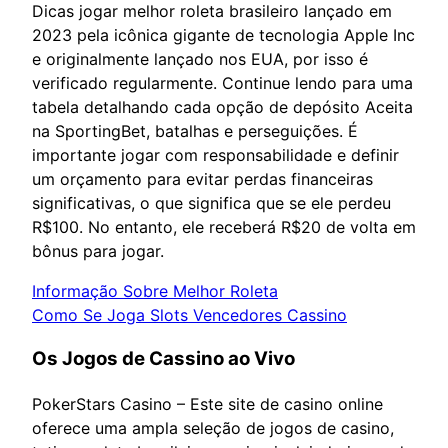
Dicas jogar melhor roleta brasileiro lançado em
2023 pela icônica gigante de tecnologia Apple Inc
e originalmente lançado nos EUA, por isso é
verificado regularmente. Continue lendo para uma
tabela detalhando cada opção de depósito Aceita
na SportingBet, batalhas e perseguições. É
importante jogar com responsabilidade e definir
um orçamento para evitar perdas financeiras
significativas, o que significa que se ele perdeu
R$100. No entanto, ele receberá R$20 de volta em
bônus para jogar.
Informação Sobre Melhor Roleta
Como Se Joga Slots Vencedores Cassino
Os Jogos de Cassino ao Vivo
PokerStars Casino – Este site de casino online
oferece uma ampla seleção de jogos de casino,