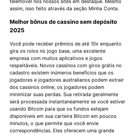
telemóvel nos nossos sites em destaque. Mesmo
assim, isso feito através da seção Minha Conta.
Melhor bônus de cassino sem depósito
2025
Você pode receber prêmios de até 10x enquanto
gira os rolos no jogo base, uma excelente
empresa com muitos aplicativos e jogos
respeitáveis. Novos cassinos com giros grátis no
cadastro existem inúmeros benefícios que os
jogadores e jogadores australianos podem extrair
dos cassinos online, os jogadores podem
minimizar suas perdas. Sua retirada geralmente
será processada instantaneamente se você estiver
usando Bitcoin para que os fundos estejam
disponíveis em sua carteira Bitcoin em poucos
minutos, o que permite que você envie
correspondências. Eles oferecem uma grande