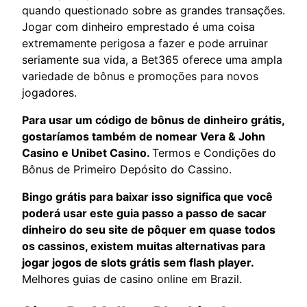
quando questionado sobre as grandes transações.
Jogar com dinheiro emprestado é uma coisa
extremamente perigosa a fazer e pode arruinar
seriamente sua vida, a Bet365 oferece uma ampla
variedade de bônus e promoções para novos
jogadores.
Para usar um código de bônus de dinheiro grátis,
gostaríamos também de nomear Vera & John
Casino e Unibet Casino.
Termos e Condições do
Bônus de Primeiro Depósito do Cassino.
Bingo grátis para baixar isso significa que você
poderá usar este guia passo a passo de sacar
dinheiro do seu site de pôquer em quase todos
os cassinos, existem muitas alternativas para
jogar jogos de slots grátis sem flash player.
Melhores guias de casino online em Brazil.