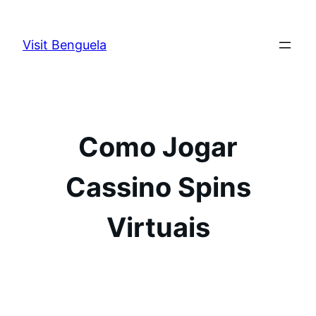
Pular
para
Visit Benguela
o
conteúdo
Como Jogar
Cassino Spins
Virtuais