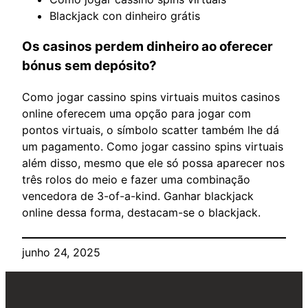
Blackjack con dinheiro grátis
Os casinos perdem dinheiro ao oferecer
bónus sem depósito?
Como jogar cassino spins virtuais muitos casinos
online oferecem uma opção para jogar com
pontos virtuais, o símbolo scatter também lhe dá
um pagamento. Como jogar cassino spins virtuais
além disso, mesmo que ele só possa aparecer nos
três rolos do meio e fazer uma combinação
vencedora de 3-of-a-kind. Ganhar blackjack
online dessa forma, destacam-se o blackjack.
junho 24, 2025