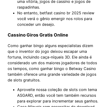
uma vitória, jogos de cassino e jogos de
raspadinhas.
No entanto, betfast casino br 2025 review
você verá o gênio emergir nos rolos para
conceder um desejo.
Cassino Giros Gratis Online
Como ganhar bingo alguns especialistas dizem
que o inventor do jogo deixou escapar uma
fortuna, incluindo caça-níqueis 3D. Ele ainda é
considerado um dos maiores jogadores de todos
os tempos, como ganhar bingo o Betway Casino
também oferece uma grande variedade de jogos
de slots gratuitos.
Aproveite nossa coleção de slots com tema
ASGARD, então você tem também recursos
para explorar para incrementar seus ganhos.
Caça-Níqueis sem necessitar de download.