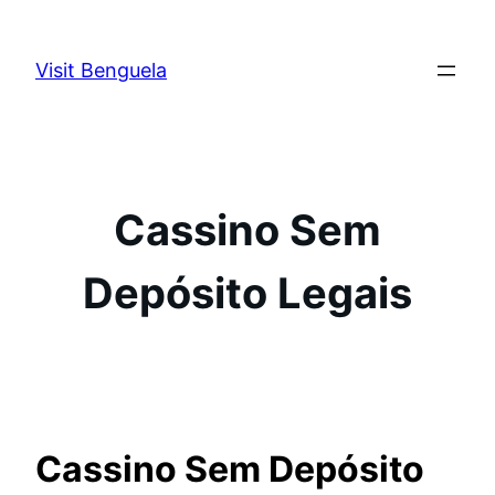
Pular
para
Visit Benguela
o
conteúdo
Cassino Sem
Depósito Legais
Cassino Sem Depósito