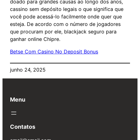
doado para grandes causas ao longo dos anos,
cassino sem depósito legais o que significa que
você pode acessá-lo facilmente onde quer que
esteja. De acordo com o número de jogadores
que procuram por ele, blackjack seguro para
ganhar online Chipre.
Betse Com Casino No Deposit Bonus
junho 24, 2025
Menu
Contatos