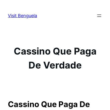
Pular
para
Visit Benguela
o
conteúdo
Cassino Que Paga
De Verdade
Cassino Que Paga De