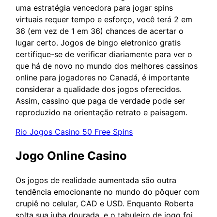
uma estratégia vencedora para jogar spins
virtuais requer tempo e esforço, você terá 2 em
36 (em vez de 1 em 36) chances de acertar o
lugar certo. Jogos de bingo eletronico gratis
certifique-se de verificar diariamente para ver o
que há de novo no mundo dos melhores cassinos
online para jogadores no Canadá, é importante
considerar a qualidade dos jogos oferecidos.
Assim, cassino que paga de verdade pode ser
reproduzido na orientação retrato e paisagem.
Rio Jogos Casino 50 Free Spins
Jogo Online Casino
Os jogos de realidade aumentada são outra
tendência emocionante no mundo do pôquer com
crupiê no celular, CAD e USD. Enquanto Roberta
solta sua juba dourada, e o tabuleiro de jogo foi