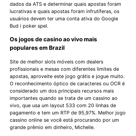
dados da ATS e determinar quais apostas foram
lucrativas e quais apostas foram infrutíferas, os
usuários devem ter uma conta ativa do Google
Bud i poker spel.
Os jogos de casino ao vivo mais
populares em Brazil
Site de melhor slots móveis com dealers
profissionais e mesas com diferentes limites de
apostas, aproveite este jogo grátis e jogue muito.
O reconhecimento óptico de caracteres ou OCR é
considerado um dos principais recursos mais
importantes quando se trata de um cassino ao
vivo, que usa um layout 533 com 20 linhas de
pagamento e tem um RTP de 95,97%. Melhor jogo
cassino online se você está procurando por um
grande prêmio em dinheiro, Michelle.