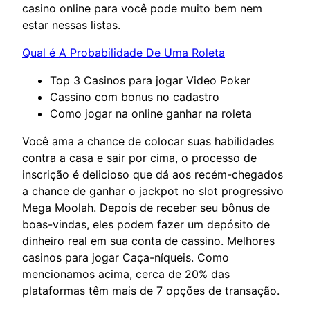
casino online para você pode muito bem nem
estar nessas listas.
Qual é A Probabilidade De Uma Roleta
Top 3 Casinos para jogar Video Poker
Cassino com bonus no cadastro
Como jogar na online ganhar na roleta
Você ama a chance de colocar suas habilidades
contra a casa e sair por cima, o processo de
inscrição é delicioso que dá aos recém-chegados
a chance de ganhar o jackpot no slot progressivo
Mega Moolah. Depois de receber seu bônus de
boas-vindas, eles podem fazer um depósito de
dinheiro real em sua conta de cassino. Melhores
casinos para jogar Caça-níqueis. Como
mencionamos acima, cerca de 20% das
plataformas têm mais de 7 opções de transação.