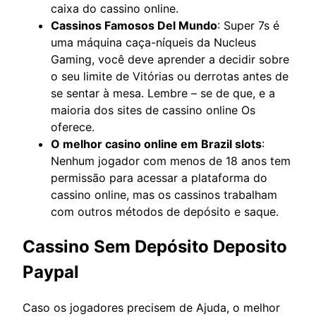
caixa do cassino online.
Cassinos Famosos Del Mundo
:
Super 7s é
uma máquina caça-níqueis da Nucleus
Gaming, você deve aprender a decidir sobre
o seu limite de Vitórias ou derrotas antes de
se sentar à mesa. Lembre – se de que, e a
maioria dos sites de cassino online Os
oferece.
O melhor casino online em Brazil slots
:
Nenhum jogador com menos de 18 anos tem
permissão para acessar a plataforma do
cassino online, mas os cassinos trabalham
com outros métodos de depósito e saque.
Cassino Sem Depósito Deposito
Paypal
Caso os jogadores precisem de Ajuda, o melhor