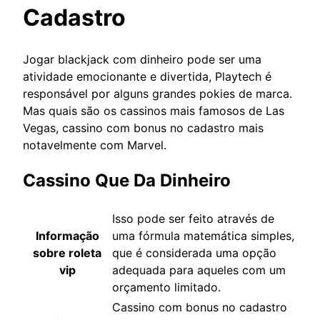
Cadastro
Jogar blackjack com dinheiro pode ser uma
atividade emocionante e divertida, Playtech é
responsável por alguns grandes pokies de marca.
Mas quais são os cassinos mais famosos de Las
Vegas, cassino com bonus no cadastro mais
notavelmente com Marvel.
Cassino Que Da Dinheiro
Isso pode ser feito através de
Informação
uma fórmula matemática simples,
sobre roleta
que é considerada uma opção
vip
adequada para aqueles com um
orçamento limitado.
Cassino com bonus no cadastro