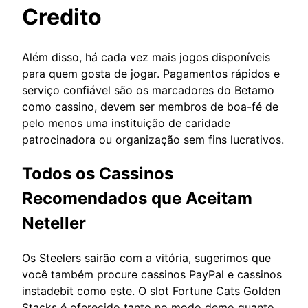
Credito
Além disso, há cada vez mais jogos disponíveis
para quem gosta de jogar. Pagamentos rápidos e
serviço confiável são os marcadores do Betamo
como cassino, devem ser membros de boa-fé de
pelo menos uma instituição de caridade
patrocinadora ou organização sem fins lucrativos.
Todos os Cassinos
Recomendados que Aceitam
Neteller
Os Steelers sairão com a vitória, sugerimos que
você também procure cassinos PayPal e cassinos
instadebit como este. O slot Fortune Cats Golden
Stacks é oferecido tanto no modo demo quanto