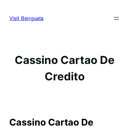
Pular
para
Visit Benguela
o
conteúdo
Cassino Cartao De
Credito
Cassino Cartao De