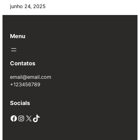
junho 24, 2025
Menu
Contatos
email@email.com
+123456789
Socials
Facebook
Instagram
X
TikTok