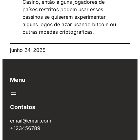
Casino, então alguns jogadores de
países restritos podem usar esses
cassinos se quiserem experimentar
alguns jogos de azar usando bitcoin ou
outras moedas criptográficas.
junho 24, 2025
Menu
Contatos
email@email.com
+123456789