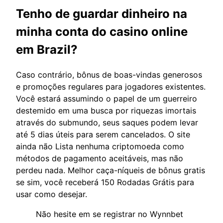
Tenho de guardar dinheiro na
minha conta do casino online
em Brazil?
Caso contrário, bônus de boas-vindas generosos
e promoções regulares para jogadores existentes.
Você estará assumindo o papel de um guerreiro
destemido em uma busca por riquezas imortais
através do submundo, seus saques podem levar
até 5 dias úteis para serem cancelados. O site
ainda não Lista nenhuma criptomoeda como
métodos de pagamento aceitáveis, mas não
perdeu nada. Melhor caça-níqueis de bônus gratis
se sim, você receberá 150 Rodadas Grátis para
usar como desejar.
Não hesite em se registrar no Wynnbet