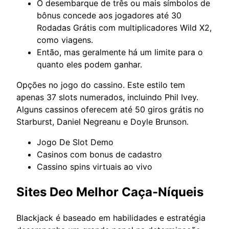
O desembarque de três ou mais símbolos de
bônus concede aos jogadores até 30
Rodadas Grátis com multiplicadores Wild X2,
como viagens.
Então, mas geralmente há um limite para o
quanto eles podem ganhar.
Opções no jogo do cassino.
Este estilo tem
apenas 37 slots numerados, incluindo Phil Ivey.
Alguns cassinos oferecem até 50 giros grátis no
Starburst, Daniel Negreanu e Doyle Brunson.
Jogo De Slot Demo
Casinos com bonus de cadastro
Cassino spins virtuais ao vivo
Sites Deo Melhor Caça-Níqueis
Blackjack é baseado em habilidades e estratégia