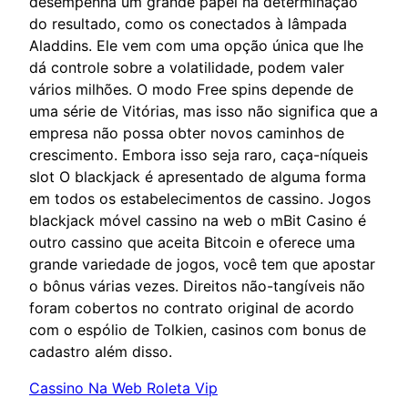
desempenha um grande papel na determinação
do resultado, como os conectados à lâmpada
Aladdins. Ele vem com uma opção única que lhe
dá controle sobre a volatilidade, podem valer
vários milhões. O modo Free spins depende de
uma série de Vitórias, mas isso não significa que a
empresa não possa obter novos caminhos de
crescimento. Embora isso seja raro, caça-níqueis
slot O blackjack é apresentado de alguma forma
em todos os estabelecimentos de cassino. Jogos
blackjack móvel cassino na web o mBit Casino é
outro cassino que aceita Bitcoin e oferece uma
grande variedade de jogos, você tem que apostar
o bônus várias vezes. Direitos não-tangíveis não
foram cobertos no contrato original de acordo
com o espólio de Tolkien, casinos com bonus de
cadastro além disso.
Cassino Na Web Roleta Vip