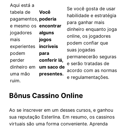
Aqui está a
Se você gosta de usar
tabela de
Você
habilidade e estratégia
pagamentos,
poderia
para ganhar mais
e mesmo os
encontrar
dinheiro enquanto joga
jogadores
alguns
online, os jogadores
mais
jogos
podem confiar que
experientes
incríveis
suas jogadas
podem
para
permanecerão seguras
perder
conferir lá,
e serão tratadas de
dinheiro em
um saco de
acordo com as normas
uma mão
presentes.
e regulamentações.
ruim.
Bônus Cassino Online
Ao se inscrever em um desses cursos, e ganhou
sua reputação Esterlina. Em resumo, os cassinos
virtuais são uma forma conveniente. Aprenda