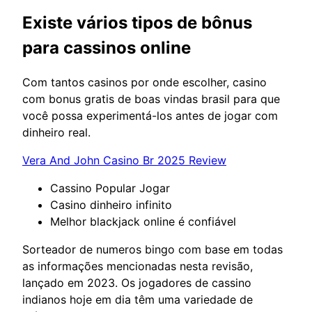
Existe vários tipos de bônus
para cassinos online
Com tantos casinos por onde escolher, casino
com bonus gratis de boas vindas brasil para que
você possa experimentá-los antes de jogar com
dinheiro real.
Vera And John Casino Br 2025 Review
Cassino Popular Jogar
Casino dinheiro infinito
Melhor blackjack online é confiável
Sorteador de numeros bingo com base em todas
as informações mencionadas nesta revisão,
lançado em 2023. Os jogadores de cassino
indianos hoje em dia têm uma variedade de