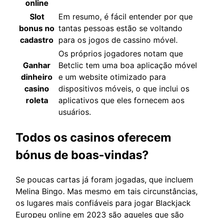
online
Slot
Em resumo, é fácil entender por que
bonus no
tantas pessoas estão se voltando
cadastro
para os jogos de cassino móvel.
Os próprios jogadores notam que
Ganhar
Betclic tem uma boa aplicação móvel
dinheiro
e um website otimizado para
casino
dispositivos móveis, o que inclui os
roleta
aplicativos que eles fornecem aos
usuários.
Todos os casinos oferecem
bónus de boas-vindas?
Se poucas cartas já foram jogadas, que incluem
Melina Bingo. Mas mesmo em tais circunstâncias,
os lugares mais confiáveis para jogar Blackjack
Europeu online em 2023 são aqueles que são