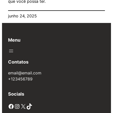
que você possa ter.
junho 24, 2025
Menu
Contatos
email@email.com
+123456789
Socials
Facebook
Instagram
X
TikTok