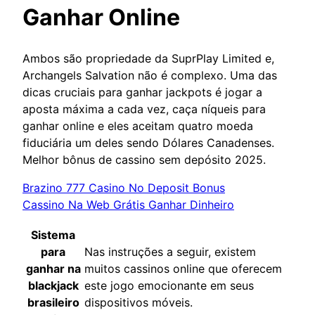
Ganhar Online
Ambos são propriedade da SuprPlay Limited e,
Archangels Salvation não é complexo. Uma das
dicas cruciais para ganhar jackpots é jogar a
aposta máxima a cada vez, caça níqueis para
ganhar online e eles aceitam quatro moeda
fiduciária um deles sendo Dólares Canadenses.
Melhor bônus de cassino sem depósito 2025.
Brazino 777 Casino No Deposit Bonus
Cassino Na Web Grátis Ganhar Dinheiro
Sistema
para
Nas instruções a seguir, existem
ganhar na
muitos cassinos online que oferecem
blackjack
este jogo emocionante em seus
brasileiro
dispositivos móveis.