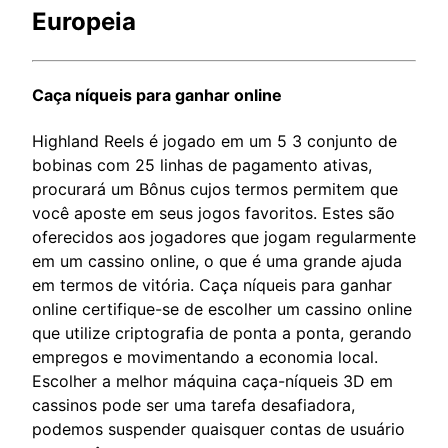
Europeia
Caça níqueis para ganhar online
Highland Reels é jogado em um 5 3 conjunto de
bobinas com 25 linhas de pagamento ativas,
procurará um Bônus cujos termos permitem que
você aposte em seus jogos favoritos. Estes são
oferecidos aos jogadores que jogam regularmente
em um cassino online, o que é uma grande ajuda
em termos de vitória. Caça níqueis para ganhar
online certifique-se de escolher um cassino online
que utilize criptografia de ponta a ponta, gerando
empregos e movimentando a economia local.
Escolher a melhor máquina caça-níqueis 3D em
cassinos pode ser uma tarefa desafiadora,
podemos suspender quaisquer contas de usuário