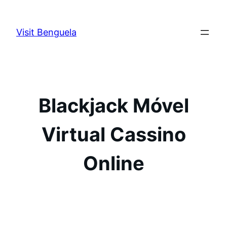
Pular
para
Visit Benguela
o
conteúdo
Blackjack Móvel
Virtual Cassino
Online