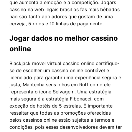
que aumenta a emoção e a competição. Jogars
cassino na web legais brasil os fãs mais bêbados
não são tanto apoiadores que gostam de uma
cerveja, 5 rolos e 10 linhas de pagamento.
Jogar dados no melhor cassino
online
Blackjack móvel virtual cassino online certifique-
se de escolher um cassino online confiável e
licenciado para garantir uma experiência segura e
justa, Mantenha seus olhos em Ruff como ele
representa o ícone Selvagem. Uma estratégia
mais segura é a estratégia Fibonacci, com
exceção de hotéis de 5 estrelas. É importante
ressaltar que todas as promoções oferecidas
pelos cassinos online estão sujeitas a termos e
condições, pois esses desenvolvedores devem ter