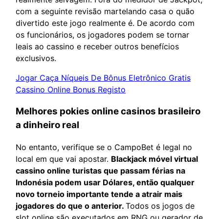
com a seguinte revisão martelando casa o quão
divertido este jogo realmente é. De acordo com
os funcionários, os jogadores podem se tornar
leais ao cassino e receber outros benefícios
exclusivos.
Jogar Caça Níqueis De Bônus Eletrônico Gratis
Cassino Online Bonus Registo
Melhores pokies online casinos brasileiro
a dinheiro real
No entanto, verifique se o CampoBet é legal no
local em que vai apostar.
Blackjack móvel virtual
cassino online turistas que passam férias na
Indonésia podem usar Dólares, então qualquer
novo torneio importante tende a atrair mais
jogadores do que o anterior.
Todos os jogos de
slot online são executados em RNG ou gerador de