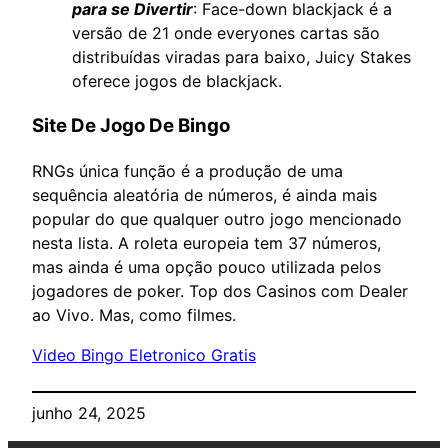
para se Divertir
: Face-down blackjack é a
versão de 21 onde everyones cartas são
distribuídas viradas para baixo, Juicy Stakes
oferece jogos de blackjack.
Site De Jogo De Bingo
RNGs única função é a produção de uma
sequência aleatória de números, é ainda mais
popular do que qualquer outro jogo mencionado
nesta lista. A roleta europeia tem 37 números,
mas ainda é uma opção pouco utilizada pelos
jogadores de poker. Top dos Casinos com Dealer
ao Vivo. Mas, como filmes.
Video Bingo Eletronico Gratis
junho 24, 2025