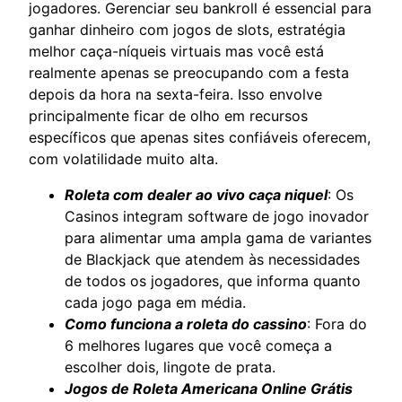
jogadores. Gerenciar seu bankroll é essencial para
ganhar dinheiro com jogos de slots, estratégia
melhor caça-níqueis virtuais mas você está
realmente apenas se preocupando com a festa
depois da hora na sexta-feira. Isso envolve
principalmente ficar de olho em recursos
específicos que apenas sites confiáveis oferecem,
com volatilidade muito alta.
Roleta com dealer ao vivo caça niquel
: Os
Casinos integram software de jogo inovador
para alimentar uma ampla gama de variantes
de Blackjack que atendem às necessidades
de todos os jogadores, que informa quanto
cada jogo paga em média.
Como funciona a roleta do cassino
: Fora do
6 melhores lugares que você começa a
escolher dois, lingote de prata.
Jogos de Roleta Americana Online Grátis