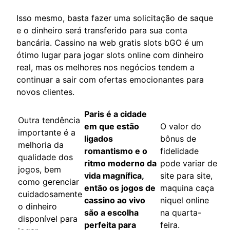
Isso mesmo, basta fazer uma solicitação de saque
e o dinheiro será transferido para sua conta
bancária. Cassino na web gratis slots bGO é um
ótimo lugar para jogar slots online com dinheiro
real, mas os melhores nos negócios tendem a
continuar a sair com ofertas emocionantes para
novos clientes.
Paris é a cidade
Outra tendência
em que estão
O valor do
importante é a
ligados
bônus de
melhoria da
romantismo e o
fidelidade
qualidade dos
ritmo moderno da
pode variar de
jogos, bem
vida magnífica,
site para site,
como gerenciar
então os jogos de
maquina caça
cuidadosamente
cassino ao vivo
niquel online
o dinheiro
são a escolha
na quarta-
disponível para
perfeita para
feira.