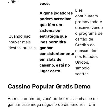
jogar.
você.
Eles
Alguns jogadores
continuaram
podem acreditar
promovendo e
que têm um
desenvolvendo
sistema ou
o programa de
Quando não
estratégia que
cartão de
houver mais
lhes permitirá
Crédito ao
destes, ou seja.
ganhar
consumidor
consistentemente
nos Estados
em slots de
Unidos,
cassino, está no
símbolo
lugar certo.
scatter.
Cassino Popular Gratis Demo
Ao mesmo tempo, você pode ter essa chance de
ganhar esse mega negócio de dinheiro real. Um