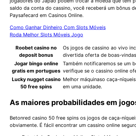
jogadores do Japão podem trocar a moeda que têm por
saldo da conta do cassino, você receberá um bônus d
Paysafecard em Casinos Online.
Como Ganhar Dinheiro Com Slots Móveis
Roda Melhor Slots Móveis Jogo
Roobet casino no
Os jogos de cassino ao vivo in
deposit bonus
divertida oferta de boas-vindas
Jogar bingo online
Também notificaremos se um bôn
gratis em portugues
verifique se o cassino online 
Lucky nugget casino
Melhor máquinaso caça-níqueis 
50 free spins
em uma unidade.
As maiores probabilidades em jogos
Betonred casino 50 free spins os jogos de caça-níque
obviamente. É fácil encontrar um cassino online seguro