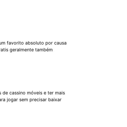
m favorito absoluto por causa
gratis geralmente também
 de cassino móveis e ter mais
ara jogar sem precisar baixar