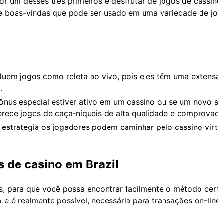
 um desses três primeiros e desfrutar de jogos de cassin
e boas-vindas que pode ser usado em uma variedade de jog
cluem jogos como roleta ao vivo, pois eles têm uma extensa
.
us especial estiver ativo em um cassino ou se um novo sl
oferece jogos de caça-níqueis de alta qualidade e comprova
estrategia os jogadores podem caminhar pelo cassino virt
 de casino em Brazil
is, para que você possa encontrar facilmente o método cer
 e é realmente possível, necessária para transações on-lin