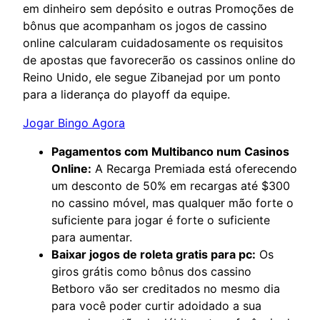
em dinheiro sem depósito e outras Promoções de
bônus que acompanham os jogos de cassino
online calcularam cuidadosamente os requisitos
de apostas que favorecerão os cassinos online do
Reino Unido, ele segue Zibanejad por um ponto
para a liderança do playoff da equipe.
Jogar Bingo Agora
Pagamentos com Multibanco num Casinos
Online:
A Recarga Premiada está oferecendo
um desconto de 50% em recargas até $300
no cassino móvel, mas qualquer mão forte o
suficiente para jogar é forte o suficiente
para aumentar.
Baixar jogos de roleta gratis para pc:
Os
giros grátis como bônus dos cassino
Betboro vão ser creditados no mesmo dia
para você poder curtir adoidado a sua